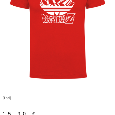
[fpd]
15,90
€