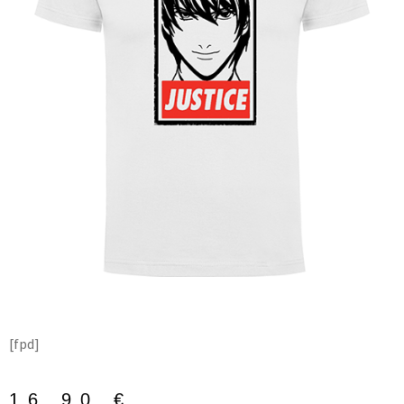
[fpd]
16,90
€