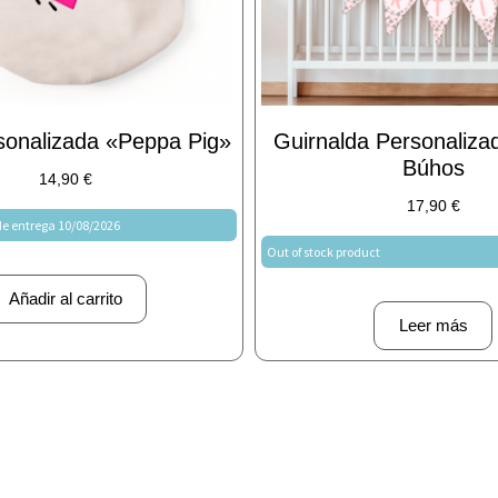
sonalizada «Peppa Pig»
Guirnalda Personaliza
Búhos
14,90
€
17,90
€
e entrega 10/08/2026
Out of stock product
Añadir al carrito
Leer más