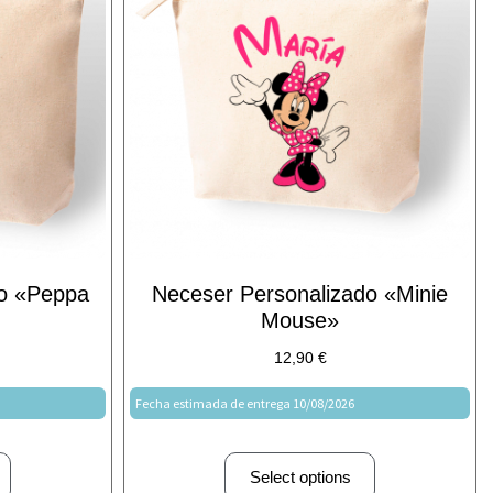
do «Peppa
Neceser Personalizado «Minie
Mouse»
12,90
€
Fecha estimada de entrega 10/08/2026
Select options