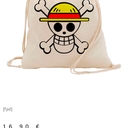
[fpd]
16,90
€