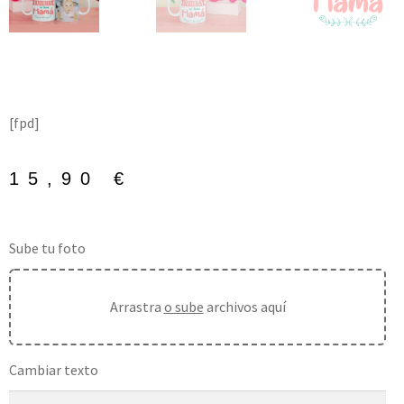
[fpd]
15,90
€
Sube tu foto
Arrastra
o sube
archivos aquí
Cambiar texto