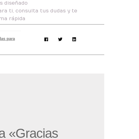
as diseñado
ra ti, consulta tus dudas y te
ma rápida
das para
da «Gracias