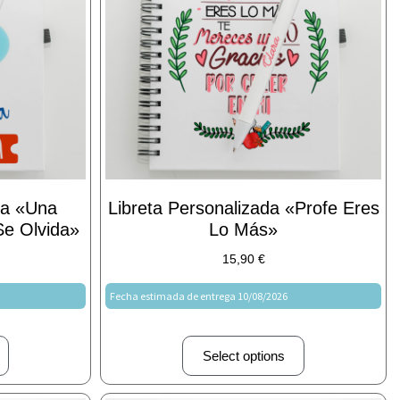
da «Una
Libreta Personalizada «Profe Eres
e Olvida»
Lo Más»
15,90
€
Fecha estimada de entrega 10/08/2026
Select options