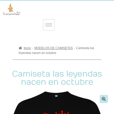
Inicio
MODELOS DE CAMISETAS
Camiseta las
leyendas nacen en octubre
Camiseta las leyendas
nacen en octubre
🔍