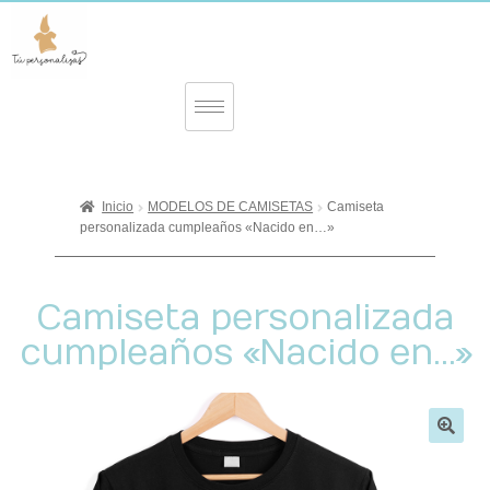
Inicio
MODELOS DE CAMISETAS
Camiseta
personalizada cumpleaños «Nacido en…»
Camiseta personalizada
cumpleaños «Nacido en…»
🔍