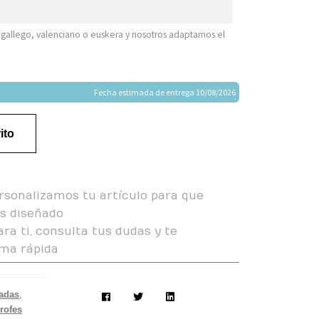
, gallego, valenciano o euskera y nosotros adaptamos el
Fecha estimada de entrega 10/08/2026
ito
rsonalizamos tu artículo para que
as diseñado
ra ti, consulta tus dudas y te
ma rápida
adas
,
rofes