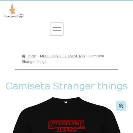
Inicio
MODELOS DE CAMISETAS
Camiseta
Stranger things
Camiseta Stranger things
🔍