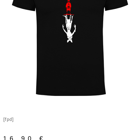
[fpd]
16,90
€