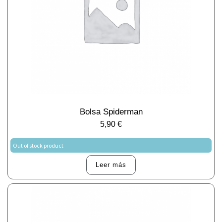
Bolsa Spiderman
5,90
€
Out of stock product
Leer más