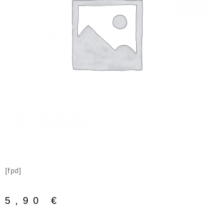
[fpd]
5,90
€