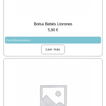
Bolsa Bebés Llorones
5,90
€
Out of stock product
Leer más