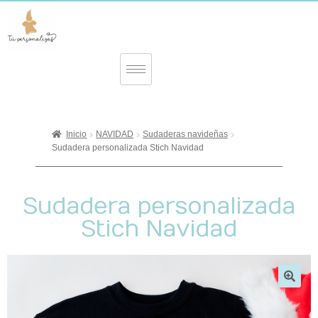
Inicio
NAVIDAD
Sudaderas navideñas
Sudadera personalizada Stich Navidad
Sudadera personalizada
Stich Navidad
🔍