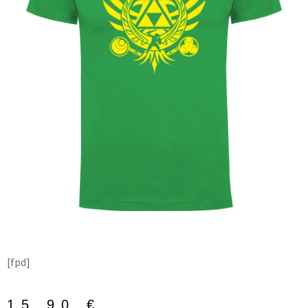
[fpd]
15,90
€