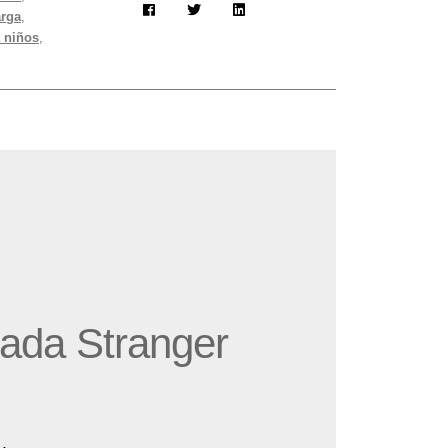
arga
,
 niños
,
zada Stranger