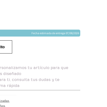
Fecha estimada de entrega 07/08/2026
ito
rsonalizamos tu artículo para que
as diseñado
ra ti, consulta tus dudas y te
ma rápida
izadas
,
iños
,