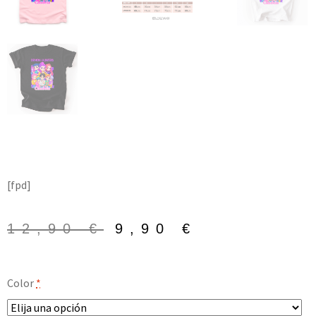
[fpd]
12,90
€
9,90
€
Color
*