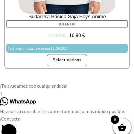
Sudadera Básica Saja Boys Anime
¡OFERTA!
21,90
€
16,90
€
Fecha estimada de entrega 10/08/2026
Select options
¡Te ayudamos con cualquier duda!
1
Haznos tu consulta. Te contestaremos lo más rápido posible.
¡Contacta!
0