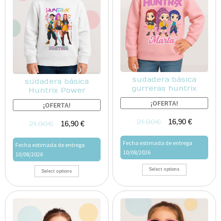
sudadera básica
sudadera básica
gurreras huntrix
Huntrix Power
¡OFERTA!
¡OFERTA!
21,90
€
16,90
€
21,90
€
16,90
€
Fecha estimada de entrega
Fecha estimada de entrega
10/08/2026
10/08/2026
Select options
Select options