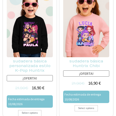
sudadera básica
sudadera básica
Huntrix Chibi
personalizada estilo
K-Pop Huntrix
¡OFERTA!
¡OFERTA!
21,90
€
16,90
€
21,90
€
16,90
€
Fecha estimada de entrega
Fecha estimada de entrega
10/08/2026
10/08/2026
Select options
Select options