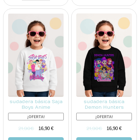
sudadera básica Saja
sudadera básica
Boys Anime
Demon Hunters
¡OFERTA!
¡OFERTA!
21,90
€
16,90
€
21,90
€
16,90
€